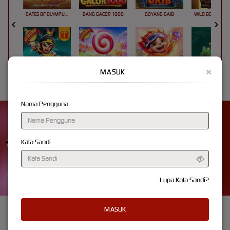
GATES OF OLYMPUS POP
BANG GACOR 1000
GOYANG GAIB
×
MASUK
WUKONG - BLACK SCATTER
SWEET BONANZA 2500
SUPER ELEMENTS 2
MAHJONG WAYS
Nama Pengguna
UNDUH
TOKYO77 APP
Nikmati berbagai permainan dalam satu
genggaman
Kata Sandi
UNDUH
Lupa Kata Sandi?
PANDUAN INSTALASI
TOKYO77: Memulai Petualangan Seru Bersama Dan
Dapatkan Kemudahan Menjadi Kaya