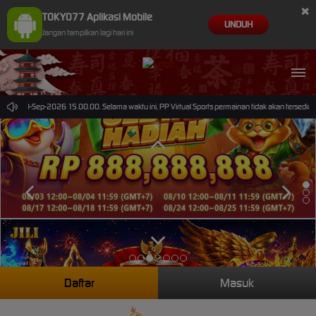
×
TOKYO77 Aplikasi Mobile
UNDUH
Jangan tampilkan lagi hari ini
mpai 30-Sep-2026 15.00.00. Selama waktu ini, PP Virtual Sports permainan tidak akan tersedia
Daftar
Masuk