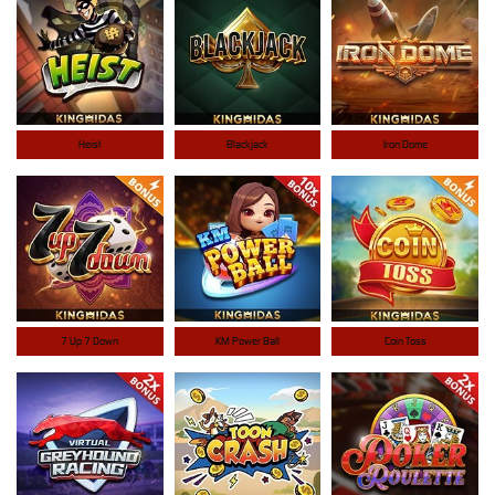
Heist
Blackjack
Iron Dome
7 Up 7 Down
KM Power Ball
Coin Toss