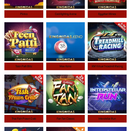
Plinko
Cockfighting Arena
Egyptian Mines
Teen Patti Blitz
Max Keno
KM Virtual Treadmill Racing
Thai Fish Prawn Crab
Fan Tan Classic
Interstellar Run