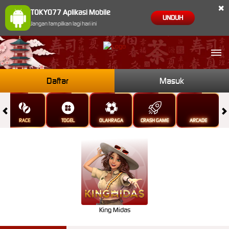
×
TOKYO77 Aplikasi Mobile
UNDUH
Jangan tampilkan lagi hari ini
Daftar
Masuk
RACE
TOGEL
OLAHRAGA
CRASH GAME
ARCADE
King Midas