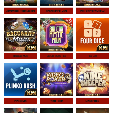
Vietnam Rock Paper Scissors
Kingmaker Pok Deng
Thai Fish Prawn Crab GO!
Baccarat: Multi
Bai Cao Mystic Four
Four Dice
Plinko Rush
Video Poker
Minesweeper