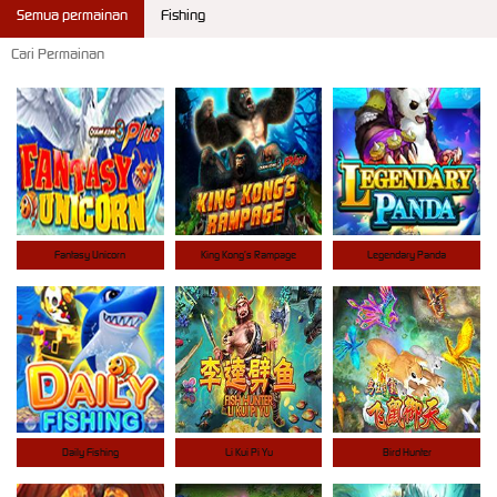
Semua permainan
Fishing
Fantasy Unicorn
King Kong’s Rampage
Legendary Panda
Daily Fishing
Li Kui Pi Yu
Bird Hunter