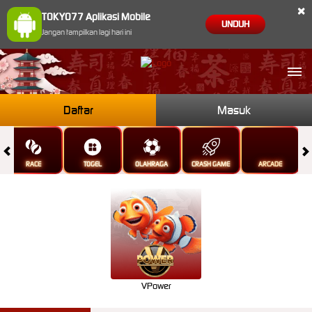
×
TOKYO77 Aplikasi Mobile
UNDUH
Jangan tampilkan lagi hari ini
Daftar
Masuk
RACE
TOGEL
OLAHRAGA
CRASH GAME
ARCADE
VPower