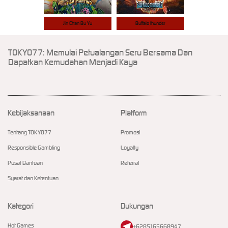
Jin Chan Bu Yu
Buffalo thunder
TOKYO77: Memulai Petualangan Seru Bersama Dan
Dapatkan Kemudahan Menjadi Kaya
Kebijaksanaan
Platform
Tentang TOKYO77
Promosi
Responsible Gambling
Loyalty
Pusat Bantuan
Referral
Syarat dan Ketentuan
Kategori
Dukungan
Hot Games
+6285165668947