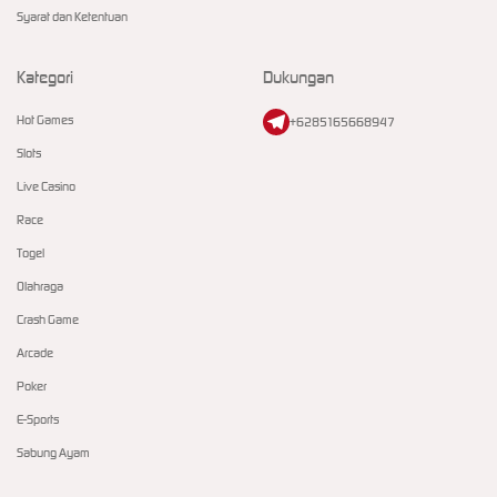
Syarat dan Ketentuan
Kategori
Dukungan
Hot Games
+6285165668947
Slots
Live Casino
Race
Togel
Olahraga
Crash Game
Arcade
Poker
E-Sports
Sabung Ayam