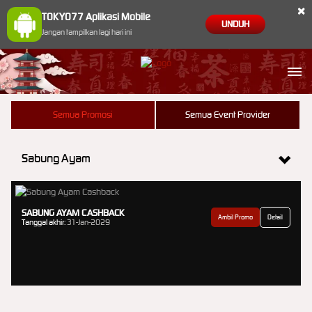
×
TOKYO77 Aplikasi Mobile
UNDUH
Jangan tampilkan lagi hari ini
Semua Promosi
Semua Event Provider
Sabung Ayam
SABUNG AYAM CASHBACK
Ambil Promo
Detail
Tanggal akhir:
31-Jan-2029