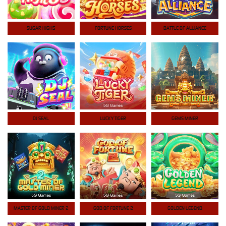
SUGAR HIGH5
FORTUNE HORSES
BATTLE OF ALLIANCE
DJ SEAL
LUCKY TIGER
GEMS MINER
MASTER OF GOLD MINER 2
GOD OF FORTUNE 2
GOLDEN LEGEND