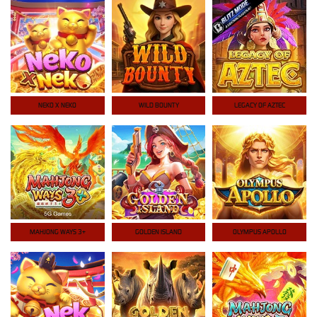
NEKO X NEKO
WILD BOUNTY
LEGACY OF AZTEC
MAHJONG WAYS 3+
GOLDEN ISLAND
OLYMPUS APOLLO