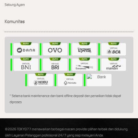
Sabung Ayam
Komunitas
* Selama bank maintenance dan bank offline deposit dan penarikan tidak dapat
diproses
©2026 TOKYO77 menawarkan berbagai macam provider pilihan terbaik dan didukung
oleh Layanan Pelanggan profesional 24/7 yang siap melayani Anda.