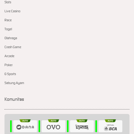
Slots
Live Casino
Race
Togel
Olahraga
Crash Game
Arcade
Poker
E-Sports
Sabung Ayam
Komunitas