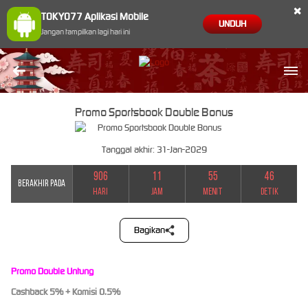
×
TOKYO77 Aplikasi Mobile
UNDUH
Jangan tampilkan lagi hari ini
Promo Sportsbook Double Bonus
Tanggal akhir: 31-Jan-2029
906
11
55
46
BERAKHIR PADA
HARI
JAM
MENIT
DETIK
Bagikan
Promo Double Untung
Cashback 5% + Komisi 0.5%